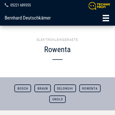
05221 689355
Bernhard Deutschkämer
ELEKTROKLEINGERAETE
Rowenta
BOSCH
BRAUN
DELONGHI
ROWENTA
UNOLD