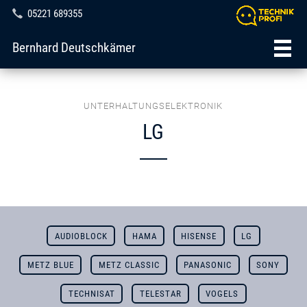
05221 689355
Bernhard Deutschkämer
UNTERHALTUNGSELEKTRONIK
LG
AUDIOBLOCK
HAMA
HISENSE
LG
METZ BLUE
METZ CLASSIC
PANASONIC
SONY
TECHNISAT
TELESTAR
VOGELS