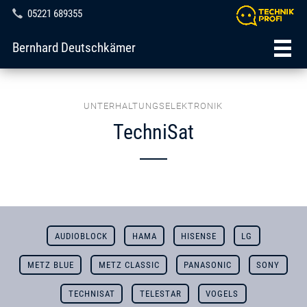
05221 689355
Bernhard Deutschkämer
UNTERHALTUNGSELEKTRONIK
TechniSat
AUDIOBLOCK
HAMA
HISENSE
LG
METZ BLUE
METZ CLASSIC
PANASONIC
SONY
TECHNISAT
TELESTAR
VOGELS